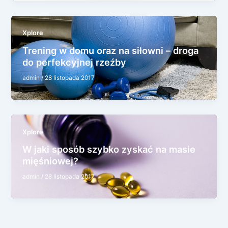
Xplore
Trening w domu oraz na siłowni – droga
do perfekcyjnej rzeźby
admin
/
28 listopada 2017
Xplore
W jaki sposób szybko zyskać na masie
mięśniowej?
admin
/
28 listopada 2017