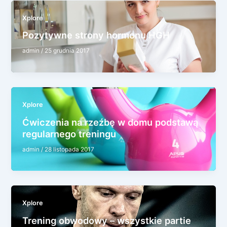
Xplore
Pozytywne strony hormonu HGH
admin
/
25 grudnia 2017
Xplore
Ćwiczenia na rzeźbę w domu podstawą
regularnego treningu
admin
/
28 listopada 2017
Xplore
Trening obwodowy – wszystkie partie