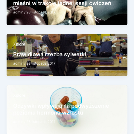
mięśni w trakcie jednej sesji ćwiczeń
admin
/
28 listopada 2017
Xplore
Prawidłowa rzeźba sylwetki
admin
/
28 listopada 2017
Xplore
Odżywki wpływają na podwyższenie
poziomu hormonu wzrostu
admin
/
28 listopada 2017