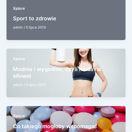
Xplore
Sport to zdrowie
admin
/
5 lipca 2019
Xplore
Modnie i wygodnie, czyli moda na
siłowni
admin
/
5 lipca 2019
Xplore
Co takiego mogłoby wspomagać