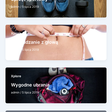
admin
/
5 lipca 2019
Xplore
Odchudzanie z głową
admin
/
5 lipca 2019
Xplore
Wygodne ubrania
admin
/
5 lipca 2019