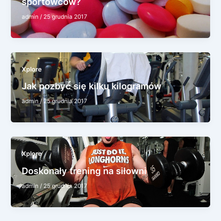
sportowców?
admin
/
25 grudnia 2017
Xplore
Jak pozbyć się kilku kilogramów
admin
/
25 grudnia 2017
Xplore
Doskonały trening na siłowni
admin
/
25 grudnia 2017