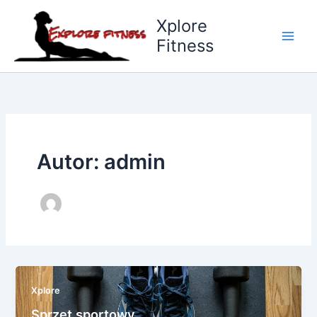
Przejdź
Xplore
do
Fitness
treści
Autor: admin
Xplore
Sprzęt sportowy