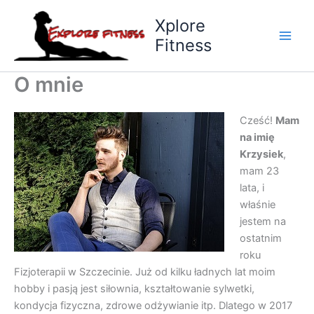
Przejdź
Xplore
do
Fitness
treści
O mnie
Cześć!
Mam
na imię
Krzysiek
,
mam 23
lata, i
właśnie
jestem na
ostatnim
roku
Fizjoterapii w Szczecinie. Już od kilku ładnych lat moim
hobby i pasją jest siłownia, kształtowanie sylwetki,
kondycja fizyczna, zdrowe odżywianie itp. Dlatego w 2017