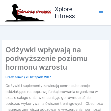
Przejdź
Xplore
do
Fitness
treści
Odżywki wpływają na
podwyższenie poziomu
hormonu wzrostu
Przez
admin
/
28 listopada 2017
Odżywki i suplementy zawierają cenne substancje
oddziałujące na poprawę funkcjonowania organizmu w
czasie całego dnia, wzmacniając go równocześnie
podczas wykonywania ćwiczeń treningowych. Obecność
magnezu zmniejsza odczuwanie wyczerpania i senności,