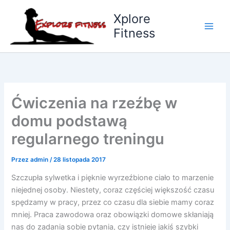
Przejdź
Xplore
do
Fitness
treści
Ćwiczenia na rzeźbę w
domu podstawą
regularnego treningu
Przez
admin
/
28 listopada 2017
Szczupła sylwetka i pięknie wyrzeźbione ciało to marzenie
niejednej osoby. Niestety, coraz częściej większość czasu
spędzamy w pracy, przez co czasu dla siebie mamy coraz
mniej. Praca zawodowa oraz obowiązki domowe skłaniają
nas do zadania sobie pytania, czy istnieje jakiś szybki