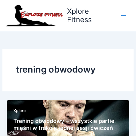
Przejdź
Xplore
do
Fitness
treści
trening obwodowy
Xplore
Trening obwodowy – wszystkie partie
mięśni w trakcie jednej sesji ćwiczeń