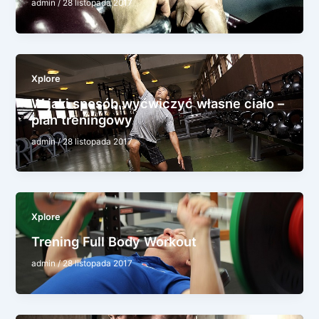
admin
/
28 listopada 2017
Xplore
W jaki sposób wyćwiczyć własne ciało –
plan treningowy
admin
/
28 listopada 2017
Xplore
Trening Full Body Workout
admin
/
28 listopada 2017