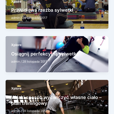
Xplore
Prawidłowa rzeźba sylwetki
admin
/
28 listopada 2017
Xplore
Osiągnij perfekcyjną sylwetkę
admin
/
28 listopada 2017
Xplore
W jaki sposób wyćwiczyć własne ciało –
plan treningowy
admin
/
28 listopada 2017