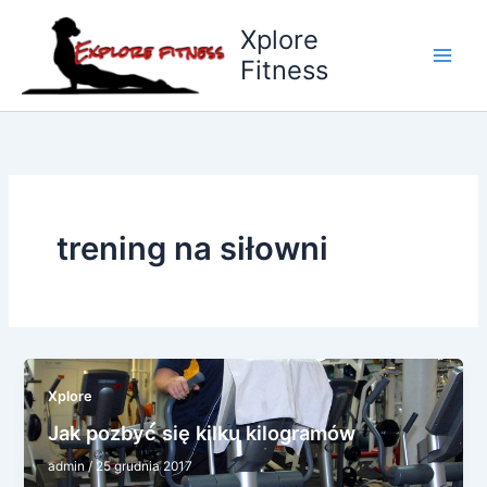
Przejdź
Xplore
do
Fitness
treści
trening na siłowni
Xplore
Jak pozbyć się kilku kilogramów
admin
/
25 grudnia 2017