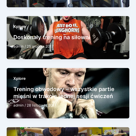
Xplore
Doskonały trening na siłowni
admin
/
25 grudnia 2017
Xplore
Trening obwodowy – wszystkie partie
mięśni w trakcie jednej sesji ćwiczeń
admin
/
28 listopada 2017