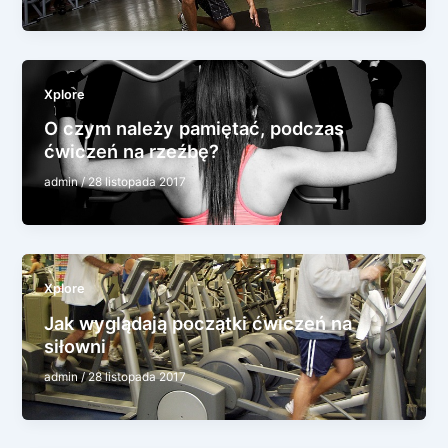
Xplore
O czym należy pamiętać, podczas
ćwiczeń na rzeźbę?
admin
/
28 listopada 2017
Xplore
Jak wyglądają początki ćwiczeń na
siłowni
admin
/
28 listopada 2017