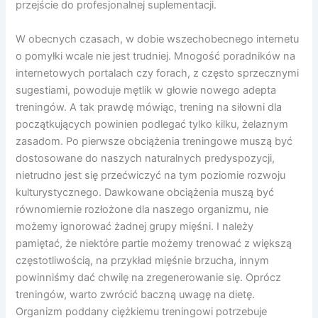
przejście do profesjonalnej suplementacji.
W obecnych czasach, w dobie wszechobecnego internetu
o pomyłki wcale nie jest trudniej. Mnogość poradników na
internetowych portalach czy forach, z często sprzecznymi
sugestiami, powoduje mętlik w głowie nowego adepta
treningów. A tak prawdę mówiąc, trening na siłowni dla
początkujących powinien podlegać tylko kilku, żelaznym
zasadom. Po pierwsze obciążenia treningowe muszą być
dostosowane do naszych naturalnych predyspozycji,
nietrudno jest się przećwiczyć na tym poziomie rozwoju
kulturystycznego. Dawkowane obciążenia muszą być
równomiernie rozłożone dla naszego organizmu, nie
możemy ignorować żadnej grupy mięśni. I należy
pamiętać, że niektóre partie możemy trenować z większą
częstotliwością, na przykład mięśnie brzucha, innym
powinniśmy dać chwilę na zregenerowanie się. Oprócz
treningów, warto zwrócić baczną uwagę na dietę.
Organizm poddany ciężkiemu treningowi potrzebuje