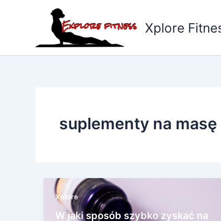
Przejdź
do
Xplore Fitne
treści
suplementy na masę
Xplore
W jaki sposób szybko zyskać na