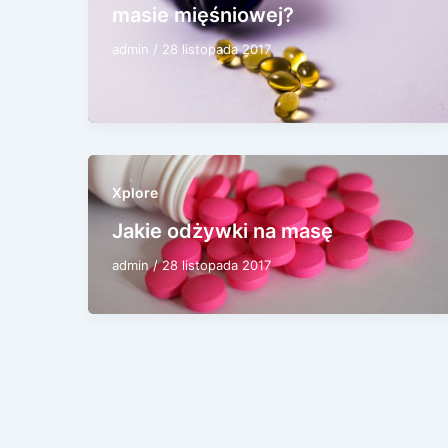
masie mięśniowej?
admin
/
28 listopada 2017
Xplore
Jakie odżywki na masę
admin
/
28 listopada 2017