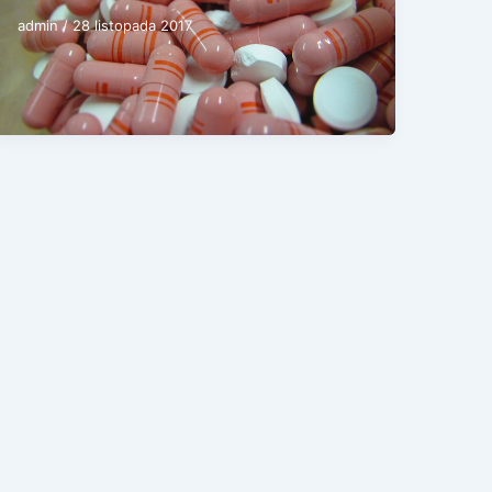
admin
/
28 listopada 2017