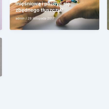
mięśniową i pozbyć się
zbędnego tłuszczu?
admin
/
28 listopada 2017