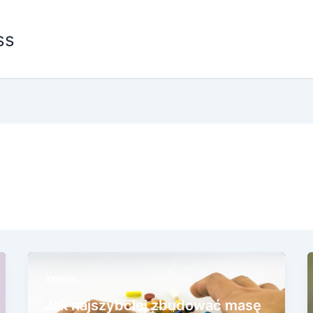
ss
Xplore
Jak najszybciej zbudować masę