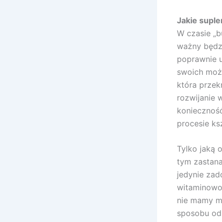
Jakie supl
W czasie „b
ważny będzi
poprawnie u
swoich możl
która prze
rozwijanie 
konieczność
procesie ks
Tylko jaką 
tym zastan
jedynie zad
witaminowo
nie mamy mo
sposobu odż