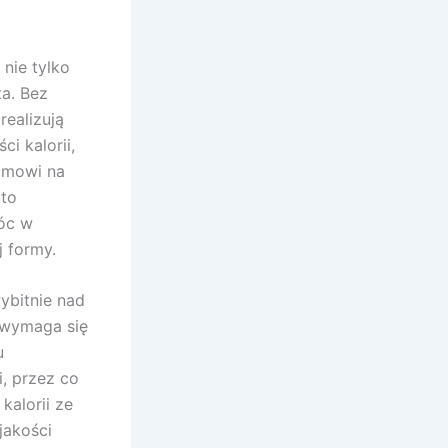
nie tylko
ta. Bez
realizują
i kalorii,
zmowi na
 to
móc w
j formy.
ybitnie nad
 wymaga się
u
, przez co
kalorii ze
jakości