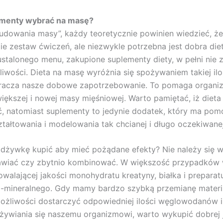
ementy wybrać na masę?
udowania masy”, każdy teoretycznie powinien wiedzieć, że 
e zestaw ćwiczeń, ale niezwykle potrzebna jest dobra die
stalonego menu, zakupione suplementy diety, w pełni nie z
iwości. Dieta na masę wyróżnia się spożywaniem takiej ilośc
kracza nasze dobowe zapotrzebowanie. To pomaga organi
większej i nowej masy mięśniowej. Warto pamiętać, iż dieta
, natomiast suplementy to jedynie dodatek, który ma po
ztałtowania i modelowania tak chcianej i długo oczekiwane
odżywkę kupić aby mieć pożądane efekty? Nie należy się w
awiać czy zbytnio kombinować. W większość przypadków
owalającej jakości monohydratu kreatyny, białka i preparat
-mineralnego. Gdy mamy bardzo szybką przemianę materii
żliwości dostarczyć odpowiedniej ilości węglowodanów i 
ywiania się naszemu organizmowi, warto wykupić dobrej 