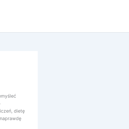
zemyśleć
o
czeń, dietę
k naprawdę