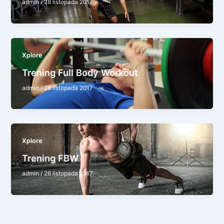
admin
/
28 listopada 2017
Xplore
Trening Full Body Workout
admin
/
28 listopada 2017
Xplore
Trening FBW
admin
/
26 listopada 2017