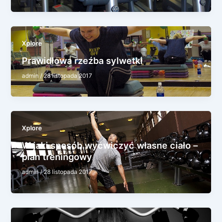
Xplore
Prawidłowa rzeźba sylwetki
admin
/
28 listopada 2017
Xplore
W jaki sposób wyćwiczyć własne ciało –
plan treningowy
admin
/
28 listopada 2017