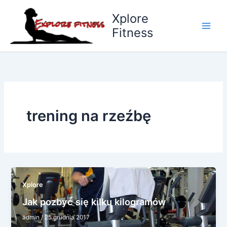
Przejdź
Xplore
do
Fitness
treści
trening na rzeźbę
Xplore
Jak pozbyć się kilku kilogramów
admin
/
25 grudnia 2017