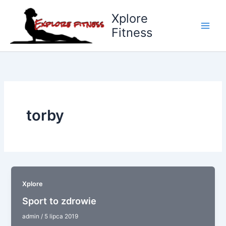
Przejdź
Xplore
do
Fitness
treści
torby
Xplore
Sport to zdrowie
admin
/
5 lipca 2019