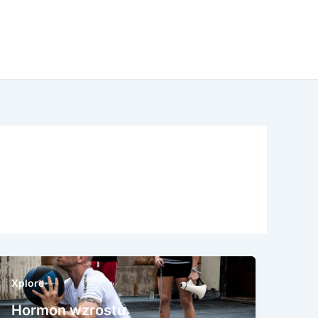
Xplore
Hormon wzrostu