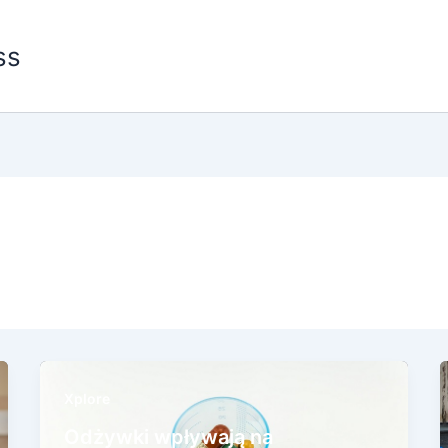
ss
Xplore
Odżywki wpływają na