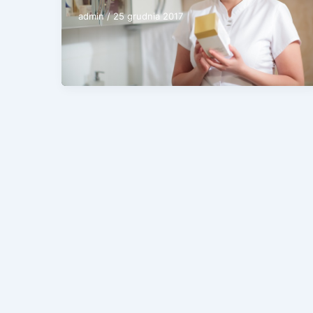
admin
/
25 grudnia 2017