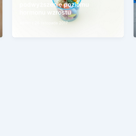
podwyższenie poziomu
hormonu wzrostu
admin
/
28 listopada 2017