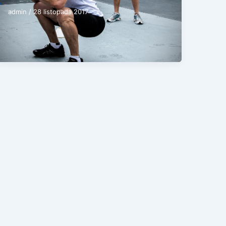
admin
/
28 listopada 2017