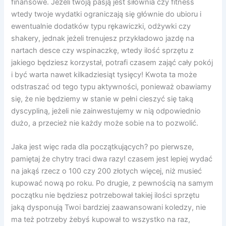
finansowe. Jeżeli twoją pasją jest siłownia czy fitness
wtedy twoje wydatki ograniczają się głównie do ubioru i
ewentualnie dodatków typu rękawiczki, odżywki czy
shakery, jednak jeżeli trenujesz przykładowo jazdę na
nartach desce czy wspinaczkę, wtedy ilość sprzętu z
jakiego będziesz korzystał, potrafi czasem zająć cały pokój
i być warta nawet kilkadziesiąt tysięcy! Kwota ta może
odstraszać od tego typu aktywności, ponieważ obawiamy
się, że nie będziemy w stanie w pełni cieszyć się taką
dyscypliną, jeżeli nie zainwestujemy w nią odpowiednio
dużo, a przecież nie każdy może sobie na to pozwolić.
Jaka jest więc rada dla początkujących? po pierwsze,
pamiętaj że chytry traci dwa razy! czasem jest lepiej wydać
na jakąś rzecz o 100 czy 200 złotych więcej, niż musieć
kupować nową po roku. Po drugie, z pewnością na samym
początku nie będziesz potrzebował takiej ilości sprzętu
jaką dysponują Twoi bardziej zaawansowani koledzy, nie
ma też potrzeby żebyś kupował to wszystko na raz,