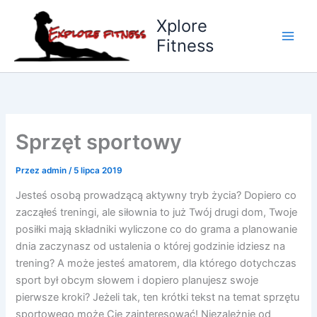
Przejdź
Xplore
do
Fitness
treści
Sprzęt sportowy
Przez
admin
/
5 lipca 2019
Jesteś osobą prowadzącą aktywny tryb życia? Dopiero co
zacząłeś treningi, ale siłownia to już Twój drugi dom, Twoje
posiłki mają składniki wyliczone co do grama a planowanie
dnia zaczynasz od ustalenia o której godzinie idziesz na
trening? A może jesteś amatorem, dla którego dotychczas
sport był obcym słowem i dopiero planujesz swoje
pierwsze kroki? Jeżeli tak, ten krótki tekst na temat sprzętu
sportowego może Cię zainteresować! Niezależnie od